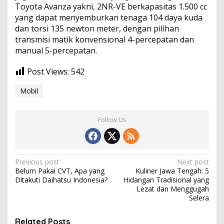
Toyota Avanza yakni, 2NR-VE berkapasitas 1.500 cc
yang dapat menyemburkan tenaga 104 daya kuda
dan torsi 135 newton meter, dengan pilihan
transmisi matik konvensional 4-percepatan dan
manual 5-percepatan.
Post Views:
542
Mobil
Follow Us
Post
Previous post
Next post
Belum Pakai CVT, Apa yang
Kuliner Jawa Tengah: 5
navigation
Ditakuti Daihatsu Indonesia?
Hidangan Tradisional yang
Lezat dan Menggugah
Selera
Related Posts