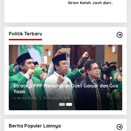
Indonesia?
Sirion Kalah Jauh dari
Mobil LCGC
Politik Terbaru
Strategi PPP Menangkan Duet Ganjar dan Gus
Yasin
In Berita, Politik
|
February 19, 2018
Berita Populer Lainnya