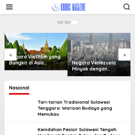
Rasa Laut yang Segar
Skip
to
February 7, 2025
content
«
»
Negara Vietnam yang
Negara Venezuela
Bangkit di Asia
Minyak dengan
Tenggara
Keindahan Alam
Nasional
Tari-tarian Tradisional Sulawesi
Tenggara: Warisan Budaya yang
Memukau
Keindahan Pesisir Sulawesi Tengah: