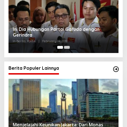
Ini Dia Hubungan Partai Garuda dengan
S
Gerindra
Y
In Berita, Politik
|
February 19, 2018
In 
Berita Populer Lainnya
Menjelajahi Keunikan Jakarta: Dari Monas