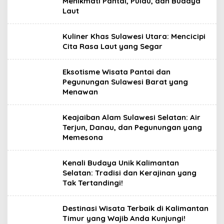
Menikmati Pantai, Pulau, dan Budaya
Laut
Kuliner Khas Sulawesi Utara: Mencicipi
Cita Rasa Laut yang Segar
Eksotisme Wisata Pantai dan
Pegunungan Sulawesi Barat yang
Menawan
Keajaiban Alam Sulawesi Selatan: Air
Terjun, Danau, dan Pegunungan yang
Memesona
Kenali Budaya Unik Kalimantan
Selatan: Tradisi dan Kerajinan yang
Tak Tertandingi!
Destinasi Wisata Terbaik di Kalimantan
Timur yang Wajib Anda Kunjungi!