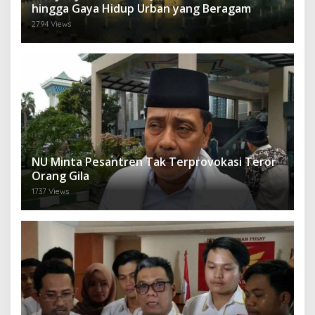
hingga Gaya Hidup Urban yang Beragam
2794 Views
NU Minta Pesantren Tak Terprovokasi Teror
Orang Gila
1737 Views