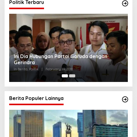
Politik Terbaru
Ini Dia Hubungan Partai Garuda dengan
S
Gerindra
Y
In Berita, Politik
|
February 19, 2018
In 
Berita Populer Lainnya