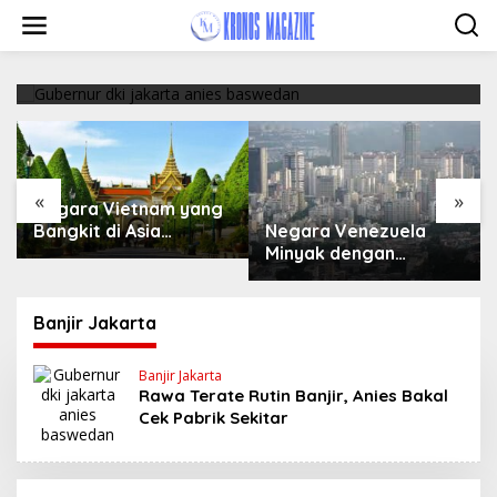
Rawa Terate Rutin Banjir, Anies Bakal Cek
Skip
Pabrik Sekitar
to
content
February 19, 2018
«
»
Negara Vietnam yang
Negara Venezuela
Bangkit di Asia
Minyak dengan
Tenggara
Keindahan Alam
Banjir Jakarta
Banjir Jakarta
Rawa Terate Rutin Banjir, Anies Bakal
Cek Pabrik Sekitar