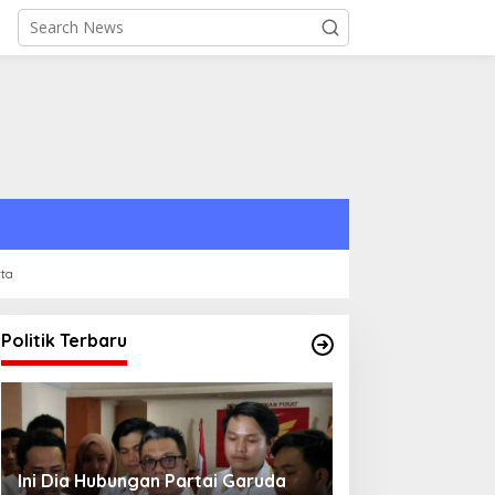
rta
Politik Terbaru
Ini Dia Hubungan Partai Garuda
Strategi PPP Me