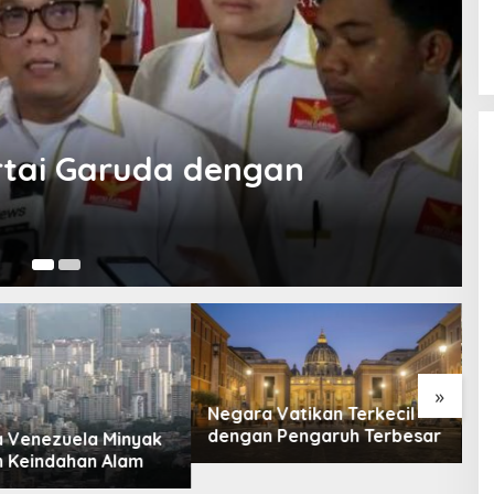
rtai Garuda dengan
Fe
»
Negara Vatikan Terkecil
N
dengan Pengaruh Terbesar
P
 Venezuela Minyak
K
 Keindahan Alam