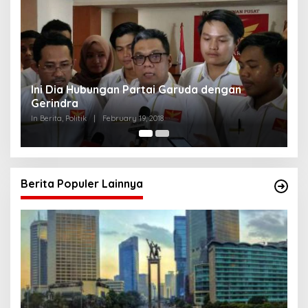
Ini Dia Hubungan Partai Garuda dengan
S
Gerindra
Y
In Berita, Politik
|
February 19, 2018
In 
Berita Populer Lainnya