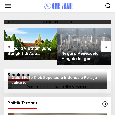
Galeri Foto Klub Sepakbola Indonesia Persija
Skip
Jakarta
to
content
February 19, 2018
«
»
Negara Vietnam yang
Negara Venezuela
Bangkit di Asia
Minyak dengan
Tenggara
Keindahan Alam
Sepakbola
Galeri Foto Klub Sepakbola Indonesia Persija
Jakarta
Politik Terbaru