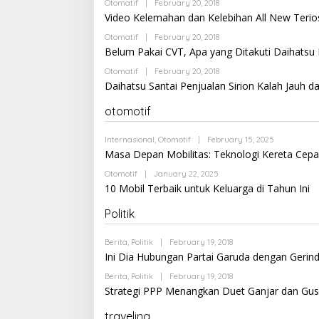
By
Otomatif
|
February 20, 2018
Rdtoto
Video Kelemahan dan Kelebihan All New Terio
By
Otomatif
|
February 20, 2018
Rdtoto
Belum Pakai CVT, Apa yang Ditakuti Daihatsu 
By
Otomatif
|
February 20, 2018
Rdtoto
Daihatsu Santai Penjualan Sirion Kalah Jauh d
otomotif
By
Internasional
,
Otomotif
|
February 15, 2025
Rdtoto
Masa Depan Mobilitas: Teknologi Kereta Cep
By
Otomotif
|
January 22, 2025
Rdtoto
10 Mobil Terbaik untuk Keluarga di Tahun Ini
Politik
By
Berita
,
Politik
|
February 19, 2018
Rdtoto
Ini Dia Hubungan Partai Garuda dengan Gerin
By
Berita
,
Politik
|
February 19, 2018
Rdtoto
Strategi PPP Menangkan Duet Ganjar dan Gus
traveling