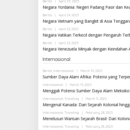
By
Berita
|
April 25, 2025
Rdtoto
Negara Yordania: Negeri Padang Pasir dan Ke
By
Berita
|
April 24, 2025
Rdtoto
Negara Vietnam yang Bangkit di Asia Tenggar
By
Berita
|
April 23, 2025
Rdtoto
Negara Vatikan Terkecil dengan Pengaruh Ter
By
Berita
|
April 23, 2025
Rdtoto
Negara Venezuela Minyak dengan Keindahan 
Internasional
By
Berita
,
Internasional
|
March 19, 2025
Rdtoto
Sumber Daya Alam Afrika: Potensi yang Ter
By
Internasional
|
March 19, 2025
Rdtoto
Menggali Potensi Sumber Daya Alam Meksiko
By
Internasional
,
Traveling
|
March 5, 2025
Rdtoto
Mengenal Kanada: Dari Sejarah Kolonial hing
By
Internasional
,
Traveling
|
February 28, 2025
Rdtoto
Menelusuri Warisan Sejarah Brasil: Dari Kolo
By
Internasional
,
Traveling
|
February 28, 2025