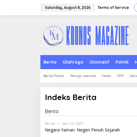
Skip
to
Saturday, August 8, 2026
Terms of Service
content
Berita
Olahraga
Otomatif
Politik
Berita Politik
Persija Jakarta
Mobil
PPP
Geri
Indeks Berita
Berita
|
February
19,
2018
By
Berita
|
April 25, 2025
By
Rdtoto
Rdtoto
Negara Yaman: Negeri Penuh Sejarah