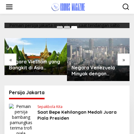
Marko Simic Kelelahan Usai Arak arakan Juara
Skip
Piala Presiden
to
content
February 19, 2018
«
»
Negara Vietnam yang
Negara Venezuela
Bangkit di Asia
Minyak dengan
Tenggara
Keindahan Alam
Persija Jakarta
Sepakbola Kita
Saat Bepe Kehilangan Medali Juara
Piala Presiden