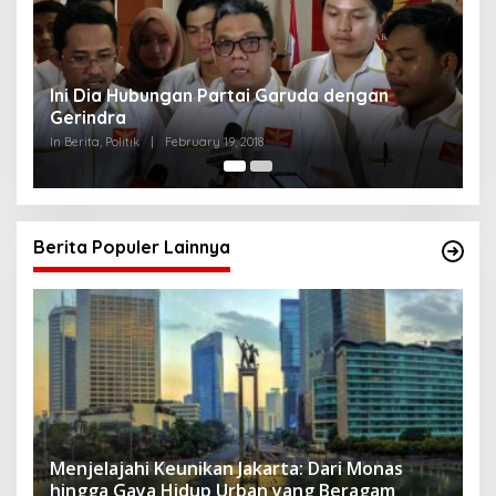
Ini Dia Hubungan Partai Garuda dengan
S
Gerindra
Y
In Berita, Politik
|
February 19, 2018
In 
Berita Populer Lainnya
Menjelajahi Keunikan Jakarta: Dari Monas
hingga Gaya Hidup Urban yang Beragam