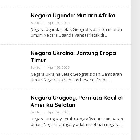
Negara Uganda: Mutiara Afrika
By
Berita
|
April 20, 2025
Rdtoto
Negara Uganda Letak Geografis dan Gambaran
Umum Negara Uganda yang terletak di
Negara Ukraina: Jantung Eropa
Timur
By
Berita
|
April 20, 2025
Rdtoto
Negara Ukraina Letak Geografis dan Gambaran
Umum Negara Ukraina terbesar di Eropa
Negara Uruguay: Permata Kecil di
Amerika Selatan
By
Berita
|
April 20, 2025
Rdtoto
Negara Uruguay Letak Geografis dan Gambaran
Umum Negara Uruguay adalah sebuah negara