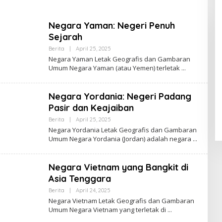
Negara Yaman: Negeri Penuh
Sejarah
By
Berita
|
April 25, 2025
Rdtoto
Negara Yaman Letak Geografis dan Gambaran
Umum Negara Yaman (atau Yemen) terletak
Negara Yordania: Negeri Padang
Pasir dan Keajaiban
By
Berita
|
April 25, 2025
Rdtoto
Negara Yordania Letak Geografis dan Gambaran
Umum Negara Yordania (Jordan) adalah negara
Negara Vietnam yang Bangkit di
Asia Tenggara
By
Berita
|
April 24, 2025
Rdtoto
Negara Vietnam Letak Geografis dan Gambaran
Umum Negara Vietnam yang terletak di