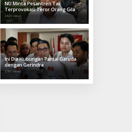
NU Minta Pesantren Tak
Terprovokasi Teror Orang Gila
2420 Views
Ini Dia Hubungan Partai Garuda
dengan Gerindra
1797 Views