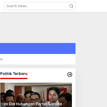
rta
Politik Terbaru
Strategi PPP Menangkan Duet