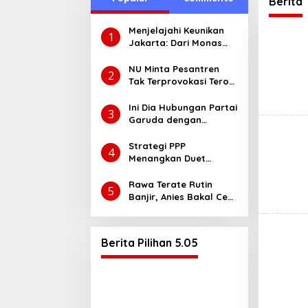
Berita
Menjelajahi Keunikan
1
Jakarta: Dari Monas
hingga Gaya Hidup
Urban yang Beragam
NU Minta Pesantren
2
Tak Terprovokasi Teror
Orang Gila
Ini Dia Hubungan Partai
3
Garuda dengan
Gerindra
Strategi PPP
4
Menangkan Duet
Ganjar dan Gus Yasin
Rawa Terate Rutin
5
Banjir, Anies Bakal Cek
Pabrik Sekitar
Berita Pilihan 5.05
rdtoto