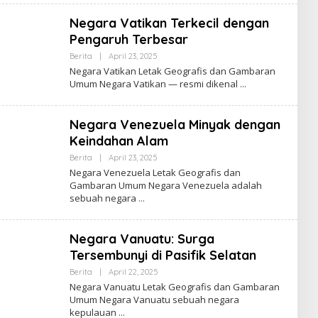
Negara Vatikan Terkecil dengan
Pengaruh Terbesar
By
Berita
|
April 23, 2025
Rdtoto
Negara Vatikan Letak Geografis dan Gambaran
Umum Negara Vatikan — resmi dikenal
Negara Venezuela Minyak dengan
Keindahan Alam
By
Berita
|
April 23, 2025
Rdtoto
Negara Venezuela Letak Geografis dan
Gambaran Umum Negara Venezuela adalah
sebuah negara
Negara Vanuatu: Surga
Tersembunyi di Pasifik Selatan
By
Berita
|
April 22, 2025
Rdtoto
Negara Vanuatu Letak Geografis dan Gambaran
Umum Negara Vanuatu sebuah negara
kepulauan