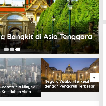
dengan Gerindra
In Berita, Politik
|
February 19, 2018
Berit
Bangkit di Asia Tenggara
Ne
April 25
»
Negara Vatikan Terkecil
Ne
dengan Pengaruh Terbesar
Pa
Venezuela Minyak
Ke
Keindahan Alam