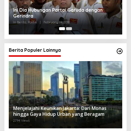
Ini Dia Hubungan Partai Garuda dengan
S
Gerindra
Y
In Berita, Politik
|
February 19, 2018
In 
Berita Populer Lainnya
Menjelajahi Keunikan Jakarta: Dari Monas
hingga Gaya Hidup Urban yang Beragam
2794 Views