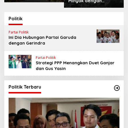
Minyak dengan
Tenggara
Keindahan Alam
Politik
Partai Politik
Ini Dia Hubungan Partai Garuda
dengan Gerindra
Partai Politik
Strategi PPP Menangkan Duet Ganjar
dan Gus Yasin
Politik Terbaru