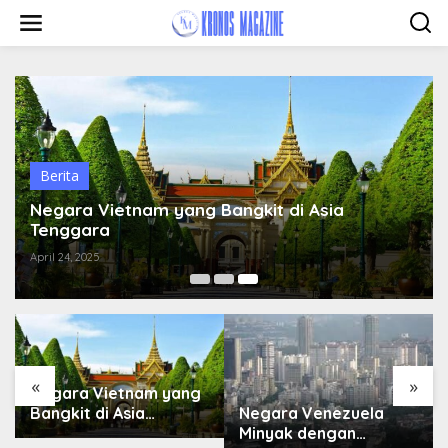
Skip
to
content
Berita
Negara Vietnam yang Bangkit di Asia
Tenggara
April 24, 2025
«
»
Negara Vietnam yang
Negara Venezuela
Bangkit di Asia
Minyak dengan
Tenggara