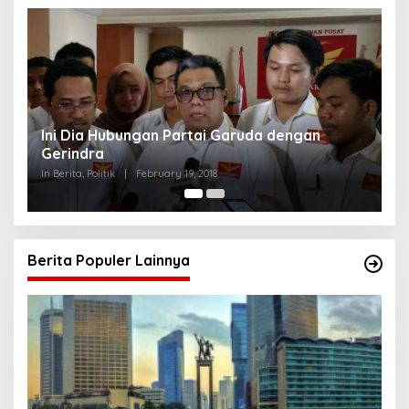
Ini Dia Hubungan Partai Garuda dengan
S
Gerindra
Y
In Berita, Politik
|
February 19, 2018
In 
Berita Populer Lainnya