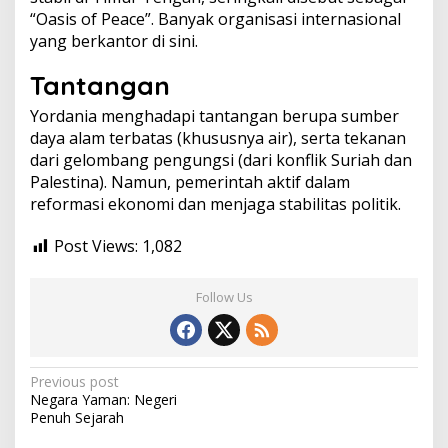
“Oasis of Peace”. Banyak organisasi internasional
yang berkantor di sini.
Tantangan
Yordania menghadapi tantangan berupa sumber
daya alam terbatas (khususnya air), serta tekanan
dari gelombang pengungsi (dari konflik Suriah dan
Palestina). Namun, pemerintah aktif dalam
reformasi ekonomi dan menjaga stabilitas politik.
Post Views:
1,082
Follow Us
Post
Previous post
Negara Yaman: Negeri
navigation
Penuh Sejarah