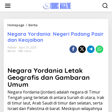
Skip
to
content
Negara
Homepage
/
Berita
Yordania:
Negara Yordania: Negeri Padang Pasir
Negeri
Padang
dan Keajaiban
Pasir
dan
Rdtoto
April 25, 2025
Berita
1082 Views
Keajaiban
Negara Yordania Letak
Geografis dan Gambaran
Umum
Negara Yordania (Jordan) adalah negara di Timur
Tengah yang terletak di antara Suriah di utara, Irak
di timur laut, Arab Saudi di timur dan selatan, serta
Israel dan Palestina di barat. Meskipun wilayahnya