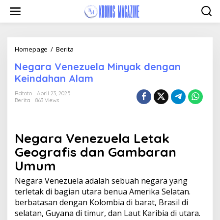
Skip
to
content
Negara
Homepage
/
Berita
Venezuela
Negara Venezuela Minyak dengan
Minyak
dengan
Keindahan Alam
Keindahan
Alam
Rdtoto
April 23, 2025
Berita
863 Views
Negara Venezuela Letak
Geografis dan Gambaran
Umum
Negara Venezuela adalah sebuah negara yang
terletak di bagian utara benua Amerika Selatan.
berbatasan dengan Kolombia di barat, Brasil di
selatan, Guyana di timur, dan Laut Karibia di utara.