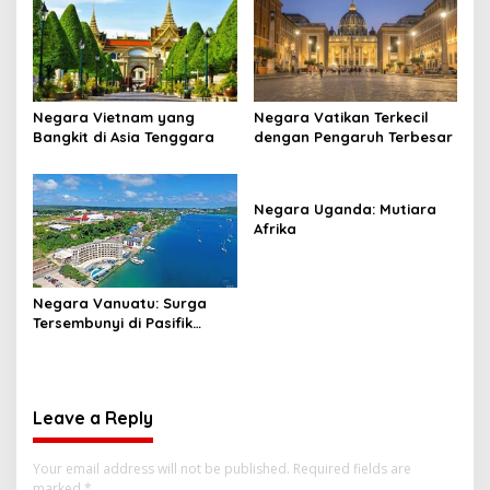
Negara Vietnam yang
Negara Vatikan Terkecil
Bangkit di Asia Tenggara
dengan Pengaruh Terbesar
Negara Uganda: Mutiara
Afrika
Negara Vanuatu: Surga
Tersembunyi di Pasifik
Selatan
Leave a Reply
Your email address will not be published.
Required fields are
marked
*