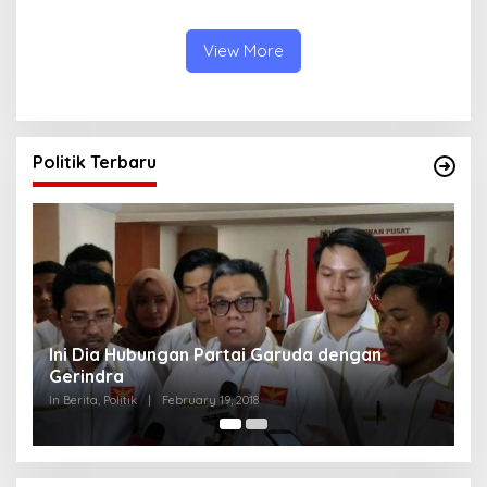
Tertandingi!
View More
Politik Terbaru
Strategi PPP Menangkan Duet Ganjar dan Gus
Yasin
In Berita, Politik
|
February 19, 2018