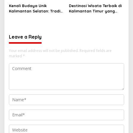
Kenali Budaya Unik
Destinasi Wisata Terbaik di
Kalimantan Selatan: Tradisi
Kalimantan Timur yang
dan Kerajinan yang Tak
Wajib Anda Kunjungi!
Tertandingi!
Leave a Reply
Your email address will not be published.
Required fields are
marked
*