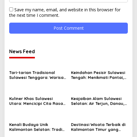
Save my name, email, and website in this browser for
the next time I comment.
News Feed
Tari-tarian Tradisional
Keindahan Pesisir Sulawesi
Sulawesi Tenggara: Warisan
Tengah: Menikmati Pantai,
Budaya yang Memukau
Pulau, dan Budaya Laut
Kuliner Khas Sulawesi
Keajaiban Alam Sulawesi
Utara: Mencicipi Cita Rasa
Selatan: Air Terjun, Danau,
Laut yang Segar
dan Pegunungan yang
Memesona
Kenali Budaya Unik
Destinasi Wisata Terbaik di
Kalimantan Selatan: Tradisi
Kalimantan Timur yang
dan Kerajinan yang Tak
Wajib Anda Kunjungi!