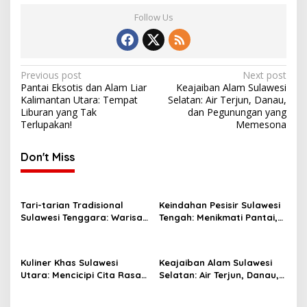
Follow Us
Post
Previous post
Next post
Pantai Eksotis dan Alam Liar
Keajaiban Alam Sulawesi
navigation
Kalimantan Utara: Tempat
Selatan: Air Terjun, Danau,
Liburan yang Tak
dan Pegunungan yang
Terlupakan!
Memesona
Don't Miss
Tari-tarian Tradisional
Keindahan Pesisir Sulawesi
Sulawesi Tenggara: Warisan
Tengah: Menikmati Pantai,
Budaya yang Memukau
Pulau, dan Budaya Laut
Kuliner Khas Sulawesi
Keajaiban Alam Sulawesi
Utara: Mencicipi Cita Rasa
Selatan: Air Terjun, Danau,
Laut yang Segar
dan Pegunungan yang
Memesona