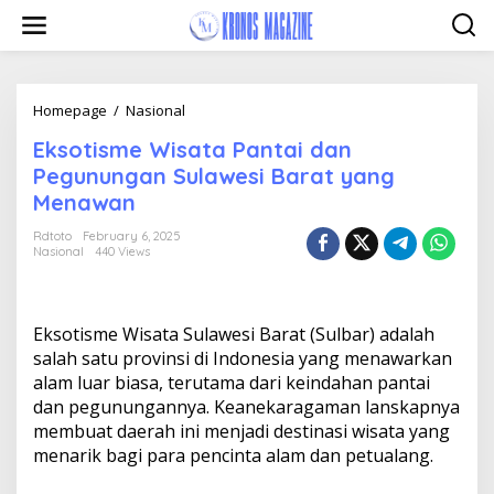
Skip
to
content
Eksotisme
Homepage
/
Nasional
Wisata
Eksotisme Wisata Pantai dan
Pantai
dan
Pegunungan Sulawesi Barat yang
Pegunungan
Menawan
Sulawesi
Barat
Rdtoto
February 6, 2025
yang
Nasional
440 Views
Menawan
Eksotisme Wisata Sulawesi Barat (Sulbar) adalah
salah satu provinsi di Indonesia yang menawarkan
alam luar biasa, terutama dari keindahan pantai
dan pegunungannya. Keanekaragaman lanskapnya
membuat daerah ini menjadi destinasi wisata yang
menarik bagi para pencinta alam dan petualang.