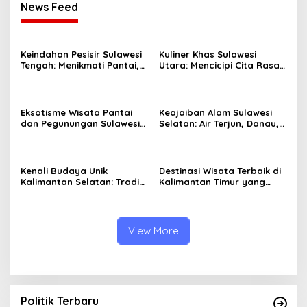
News Feed
Keindahan Pesisir Sulawesi
Kuliner Khas Sulawesi
Tengah: Menikmati Pantai,
Utara: Mencicipi Cita Rasa
Pulau, dan Budaya Laut
Laut yang Segar
Eksotisme Wisata Pantai
Keajaiban Alam Sulawesi
dan Pegunungan Sulawesi
Selatan: Air Terjun, Danau,
Barat yang Menawan
dan Pegunungan yang
Memesona
Kenali Budaya Unik
Destinasi Wisata Terbaik di
Kalimantan Selatan: Tradisi
Kalimantan Timur yang
dan Kerajinan yang Tak
Wajib Anda Kunjungi!
Tertandingi!
View More
Politik Terbaru