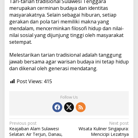
Tari-tarian tradisional Sulawesi Tenggara
merupakan cerminan budaya dan identitas
masyarakatnya. Selain sebagai hiburan, setiap
gerakan dan pola tari memiliki makna yang
mendalam, mencerminkan filosofi hidup dan nilai-
nilai sosial yang dijunjung tinggi oleh masyarakat
setempat.
Melestarikan tarian tradisional adalah tanggung
jawab bersama agar warisan budaya ini tetap hidup
dan dikenal oleh generasi mendatang.
Post Views:
415
Follow Us
Post
Previous post
Next post
Keajaiban Alam Sulawesi
Wisata Kuliner Singapura:
navigation
Selatan: Air Terjun, Danau,
Mencicipi Lezatnya