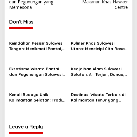
dan Pegunungan yang
Makanan Khas Hawker
Memesona
Centre
Don't Miss
Keindahan Pesisir Sulawesi
Kuliner Khas Sulawesi
Tengah: Menikmati Pantai,
Utara: Mencicipi Cita Rasa
Pulau, dan Budaya Laut
Laut yang Segar
Eksotisme Wisata Pantai
Keajaiban Alam Sulawesi
dan Pegunungan Sulawesi
Selatan: Air Terjun, Danau,
Barat yang Menawan
dan Pegunungan yang
Memesona
Kenali Budaya Unik
Destinasi Wisata Terbaik di
Kalimantan Selatan: Tradisi
Kalimantan Timur yang
dan Kerajinan yang Tak
Wajib Anda Kunjungi!
Tertandingi!
Leave a Reply