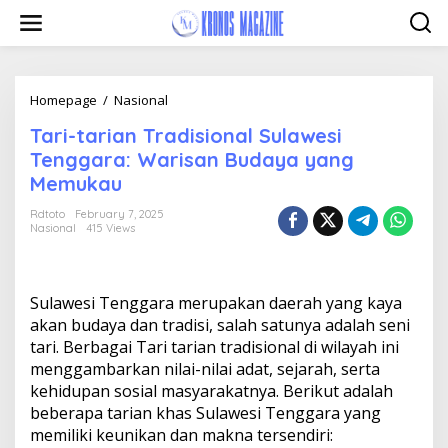
Skip
to
content
Tari-
Homepage
/
Nasional
tarian
Tari-tarian Tradisional Sulawesi
Tradisional
Sulawesi
Tenggara: Warisan Budaya yang
Tenggara:
Memukau
Warisan
Budaya
Rdtoto
February 7, 2025
yang
Nasional
415 Views
Memukau
Sulawesi Tenggara merupakan daerah yang kaya
akan budaya dan tradisi, salah satunya adalah seni
tari. Berbagai Tari tarian tradisional di wilayah ini
menggambarkan nilai-nilai adat, sejarah, serta
kehidupan sosial masyarakatnya. Berikut adalah
beberapa tarian khas Sulawesi Tenggara yang
memiliki keunikan dan makna tersendiri: