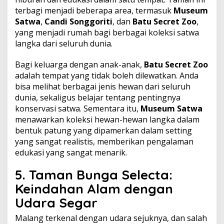
terbagi menjadi beberapa area, termasuk
Museum
Satwa
,
Candi Songgoriti
, dan
Batu Secret Zoo
,
yang menjadi rumah bagi berbagai koleksi satwa
langka dari seluruh dunia.
Bagi keluarga dengan anak-anak,
Batu Secret Zoo
adalah tempat yang tidak boleh dilewatkan. Anda
bisa melihat berbagai jenis hewan dari seluruh
dunia, sekaligus belajar tentang pentingnya
konservasi satwa. Sementara itu,
Museum Satwa
menawarkan koleksi hewan-hewan langka dalam
bentuk patung yang dipamerkan dalam setting
yang sangat realistis, memberikan pengalaman
edukasi yang sangat menarik.
5.
Taman Bunga Selecta:
Keindahan Alam dengan
Udara Segar
Malang terkenal dengan udara sejuknya, dan salah