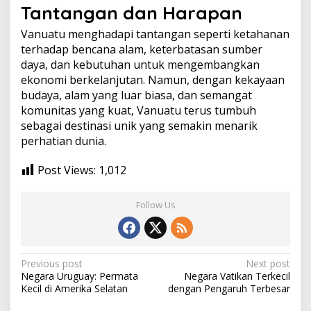
Tantangan dan Harapan
Vanuatu menghadapi tantangan seperti ketahanan
terhadap bencana alam, keterbatasan sumber
daya, dan kebutuhan untuk mengembangkan
ekonomi berkelanjutan. Namun, dengan kekayaan
budaya, alam yang luar biasa, dan semangat
komunitas yang kuat, Vanuatu terus tumbuh
sebagai destinasi unik yang semakin menarik
perhatian dunia.
Post Views:
1,012
Follow Us
Post
Previous post
Next post
Negara Uruguay: Permata
Negara Vatikan Terkecil
navigation
Kecil di Amerika Selatan
dengan Pengaruh Terbesar