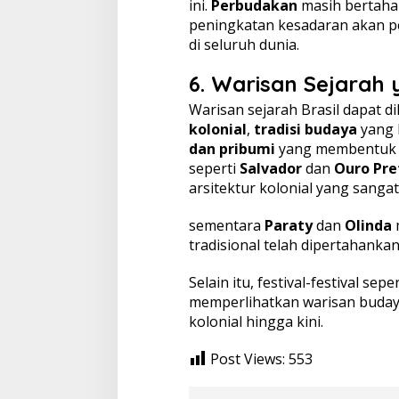
ini.
Perbudakan
masih bertaha
peningkatan kesadaran akan p
di seluruh dunia.
6.
Warisan Sejarah 
Warisan sejarah Brasil dapat di
kolonial
,
tradisi budaya
yang 
dan pribumi
yang membentuk ide
seperti
Salvador
dan
Ouro Pre
arsitektur kolonial yang sangat
sementara
Paraty
dan
Olinda
tradisional telah dipertahanka
Selain itu, festival-festival sepe
memperlihatkan warisan buda
kolonial hingga kini.
Post Views:
553