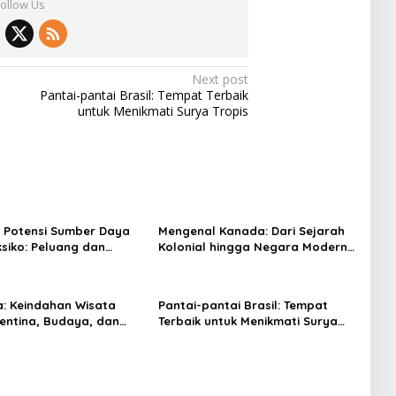
Follow Us
Next post
Pantai-pantai Brasil: Tempat Terbaik
untuk Menikmati Surya Tropis
 Potensi Sumber Daya
Mengenal Kanada: Dari Sejarah
siko: Peluang dan
Kolonial hingga Negara Modern
an
yang Inovatif
a: Keindahan Wisata
Pantai-pantai Brasil: Tempat
entina, Budaya, dan
Terbaik untuk Menikmati Surya
yang Menakjubkan
Tropis