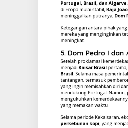
Portugal, Brasil, dan Algarve
di Eropa mulai stabil,
Raja João
meninggalkan putranya,
Dom P
Ketegangan antara pihak yan
mereka yang menginginkan tet
meningkat.
5.
Dom Pedro I dan
Setelah proklamasi kemerdekaa
menjadi
Kaisar Brasil
pertama,
Brasil
. Selama masa pemerinta
tantangan, termasuk pembero
yang ingin memisahkan diri da
mendukung Portugal. Namun, pa
mengukuhkan kemerdekaannya 
yang memakan waktu.
Selama periode Kekaisaran, ek
perkebunan kopi
, yang menja