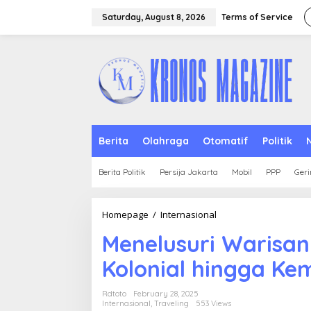
Skip
to
Saturday, August 8, 2026
Terms of Service
content
Berita
Olahraga
Otomatif
Politik
Berita Politik
Persija Jakarta
Mobil
PPP
Geri
Menelusuri
Homepage
/
Internasional
Warisan
Menelusuri Warisan 
Sejarah
Brasil:
Kolonial hingga K
Dari
Kolonial
hingga
Rdtoto
February 28, 2025
Kemerdekaan
Internasional
,
Traveling
553 Views