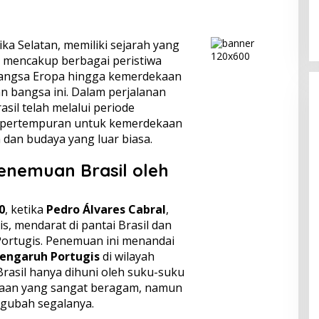
dengan Gerindra
In Berita, Politik
|
February 19, 2018
ika Selatan, memiliki sejarah yang
 mencakup berbagai peristiwa
bangsa Eropa hingga kemerdekaan
 bangsa ini. Dalam perjalanan
sil telah melalui periode
n pertempuran untuk kemerdekaan
 dan budaya yang luar biasa.
enemuan Brasil oleh
0
, ketika
Pedro Álvares Cabral
,
s, mendarat di pantai Brasil dan
Portugis. Penemuan ini menandai
engaruh Portugis
di wilayah
Brasil hanya dihuni oleh suku-suku
yaan yang sangat beragam, namun
gubah segalanya.