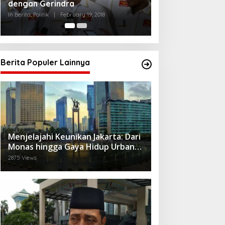
Ganjar dan Gus Yasin
In Berita, Politik
|
February 19, 2018
Berita Populer Lainnya
Menjelajahi Keunikan Jakarta: Dari
Monas hingga Gaya Hidup Urban
yang Beragam
2875 Views