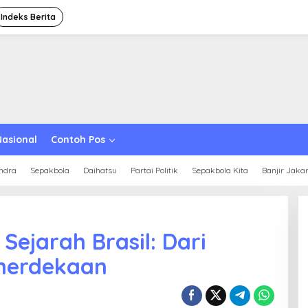
Indeks Berita
Nasional
Contoh Pos
ndra
Sepakbola
Daihatsu
Partai Politik
Sepakbola Kita
Banjir Jaka
Sejarah Brasil: Dari
emerdekaan
Ini Dia Hubungan Partai Garuda