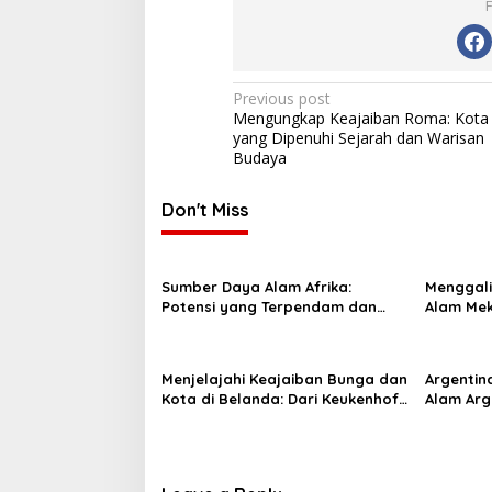
Post
Previous post
Mengungkap Keajaiban Roma: Kota
navigation
yang Dipenuhi Sejarah dan Warisan
Budaya
Don't Miss
Sumber Daya Alam Afrika:
Menggali
Potensi yang Terpendam dan
Alam Mek
Tantangan Pengelolaannya
Tantang
Menjelajahi Keajaiban Bunga dan
Argentin
Kota di Belanda: Dari Keukenhof
Alam Arg
hingga Amsterdam
Sejarah 