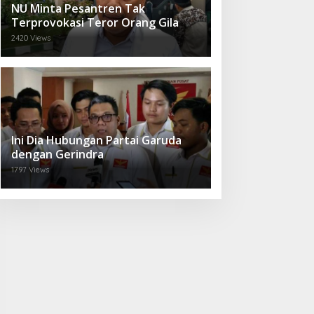
NU Minta Pesantren Tak
Terprovokasi Teror Orang Gila
2420 Views
Ini Dia Hubungan Partai Garuda
dengan Gerindra
1797 Views