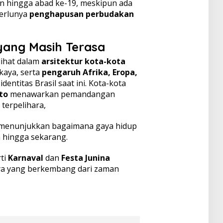
n hingga abad ke-19, meskipun ada
erlunya
penghapusan perbudakan
yang Masih Terasa
lihat dalam
arsitektur kota-kota
kaya, serta
pengaruh Afrika, Eropa,
ntitas Brasil saat ini. Kota-kota
to
menawarkan pemandangan
 terpelihara,
menunjukkan bagaimana gaya hidup
n hingga sekarang.
rti
Karnaval
dan
Festa Junina
ya yang berkembang dari zaman