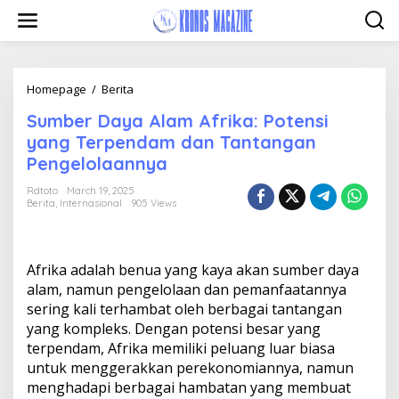
Skip
to
content
Sumber
Homepage
/
Berita
Daya
Sumber Daya Alam Afrika: Potensi
Alam
Afrika:
yang Terpendam dan Tantangan
Potensi
Pengelolaannya
yang
Terpendam
Rdtoto
March 19, 2025
dan
Berita
,
Internasional
905 Views
Tantangan
Pengelolaannya
Afrika adalah benua yang kaya akan sumber daya
alam, namun pengelolaan dan pemanfaatannya
sering kali terhambat oleh berbagai tantangan
yang kompleks. Dengan potensi besar yang
terpendam, Afrika memiliki peluang luar biasa
untuk menggerakkan perekonomiannya, namun
menghadapi berbagai hambatan yang membuat