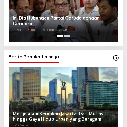
Ini Dia Hubungan Partai Garuda dengan
S
Gerindra
Y
In Berita, Politik
|
February 19, 2018
In 
Berita Populer Lainnya
Menjelajahi Keunikan Jakarta: Dari Monas
hingga Gaya Hidup Urban yang Beragam
2712 Views