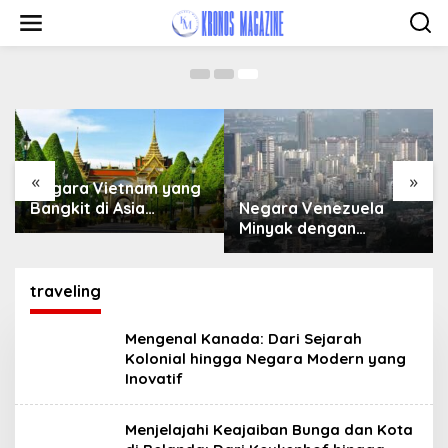
Budaya, dan Sejarah yang Menakjubkan
Skip
to
March 1, 2025
content
«
»
Negara Vietnam yang
Negara Venezuela
Bangkit di Asia
Minyak dengan
Tenggara
Keindahan Alam
traveling
Mengenal Kanada: Dari Sejarah
Kolonial hingga Negara Modern yang
Inovatif
Menjelajahi Keajaiban Bunga dan Kota