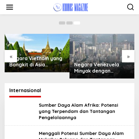
hingga Negara Modern yang Inovatif
Skip
to
March 5, 2025
content
«
»
Negara Vietnam yang
Negara Venezuela
Bangkit di Asia
Minyak dengan
Tenggara
Keindahan Alam
Internasional
Sumber Daya Alam Afrika: Potensi
yang Terpendam dan Tantangan
Pengelolaannya
Menggali Potensi Sumber Daya Alam