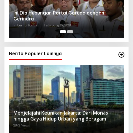
Ini Dia Hubungan Partai Garuda dengan
S
Gerindra
Y
In Berita, Politik
|
February 19, 2018
In 
Berita Populer Lainnya
Menjelajahi Keunikan Jakarta: Dari Monas
hingga Gaya Hidup Urban yang Beragam
2872 Views