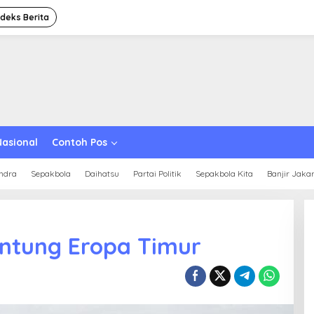
ndeks Berita
Nasional
Contoh Pos
ndra
Sepakbola
Daihatsu
Partai Politik
Sepakbola Kita
Banjir Jaka
antung Eropa Timur
Ini Dia Hubungan Partai Garuda