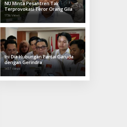
NU Minta Pesantren Tak
Terprovokasi Teror Orang Gila
1736 Views
Ini Dia Hubungan Partai Garuda
dengan Gerindra
1457 Views