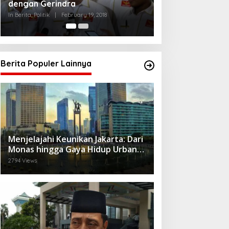
Ganjar dan Gus Yasin
In Berita, Politik
|
February 19, 2018
Berita Populer Lainnya
Menjelajahi Keunikan Jakarta: Dari
Monas hingga Gaya Hidup Urban
yang Beragam
2794 Views