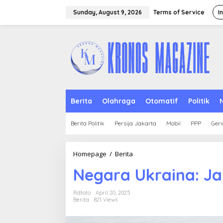
Skip
to
Sunday, August 9, 2026
Terms of Service
I
content
Berita
Olahraga
Otomatif
Politik
Berita Politik
Persija Jakarta
Mobil
PPP
Geri
Negara
Homepage
/
Berita
Ukraina:
Negara Ukraina: J
Jantung
Eropa
Timur
Rdtoto
April 20, 2025
Berita
821 Views