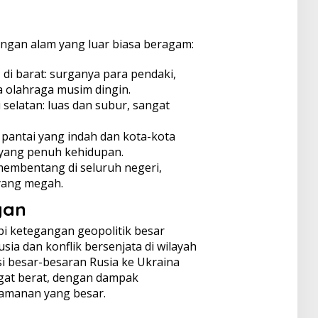
gan alam yang luar biasa beragam:
n
di barat: surganya para pendaki,
a olahraga musim dingin.
 selatan: luas dan subur, sangat
pantai yang indah dan kota-kota
 yang penuh kehidupan.
embentang di seluruh negeri,
yang megah.
gan
i ketegangan geopolitik besar
sia dan konflik bersenjata di wilayah
si besar-besaran Rusia ke Ukraina
at berat, dengan dampak
amanan yang besar.