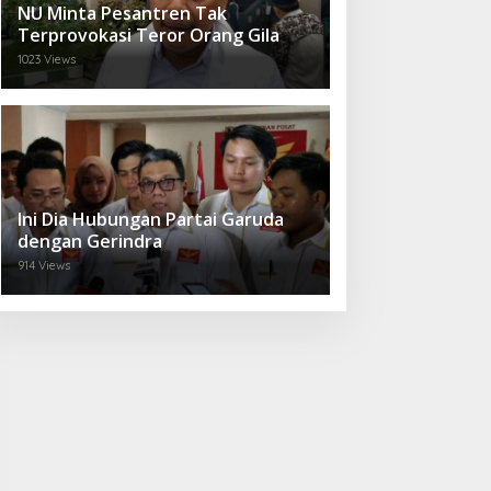
NU Minta Pesantren Tak
Terprovokasi Teror Orang Gila
1023 Views
Ini Dia Hubungan Partai Garuda
dengan Gerindra
914 Views