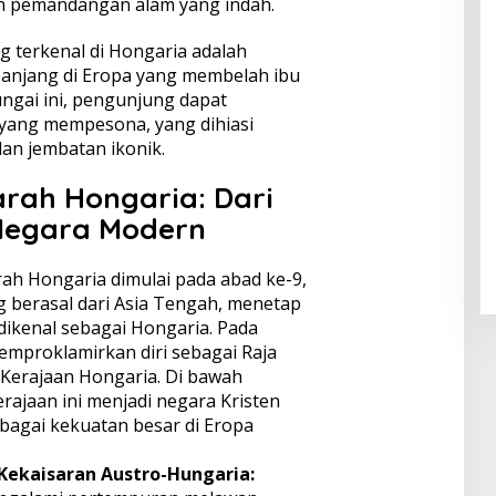
 pemandangan alam yang indah.
ng terkenal di Hongaria adalah
rpanjang di Eropa yang membelah ibu
ngai ini, pengunjung dapat
yang mempesona, yang dihiasi
an jembatan ikonik.
arah Hongaria: Dari
Negara Modern
ah Hongaria dimulai pada abad ke-9,
g berasal dari Asia Tengah, menetap
dikenal sebagai Hongaria. Pada
mproklamirkan diri sebagai Raja
Kerajaan Hongaria. Di bawah
rajaan ini menjadi negara Kristen
agai kekuatan besar di Eropa
Kekaisaran Austro-Hungaria: