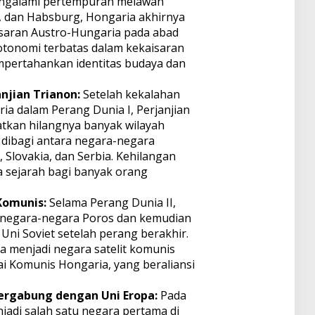
engalami pertempuran melawan
 dan Habsburg, Hongaria akhirnya
isaran Austro-Hungaria pada abad
 otonomi terbatas dalam kekaisaran
empertahankan identitas budaya dan
njian Trianon:
Setelah kekalahan
ia dalam Perang Dunia I, Perjanjian
tkan hilangnya banyak wilayah
dibagi antara negara-negara
 Slovakia, dan Serbia. Kehilangan
a sejarah bagi banyak orang
 Komunis:
Selama Perang Dunia II,
k negara-negara Poros dan kemudian
Uni Soviet setelah perang berakhir.
a menjadi negara satelit komunis
ai Komunis Hongaria, yang beraliansi
Bergabung dengan Uni Eropa:
Pada
jadi salah satu negara pertama di