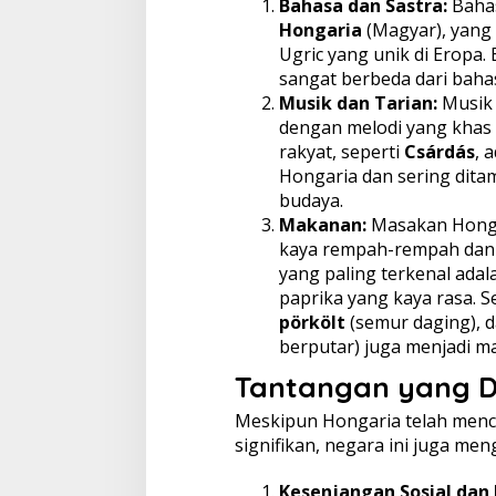
Bahasa dan Sastra:
Bahas
Hongaria
(Magyar), yang
Ugric yang unik di Eropa. 
sangat berbeda dari baha
Musik dan Tarian:
Musik 
dengan melodi yang khas 
rakyat, seperti
Csárdás
, 
Hongaria dan sering ditam
budaya.
Makanan:
Masakan Honga
kaya rempah-rempah dan r
yang paling terkenal ada
paprika yang kaya rasa. Se
pörkölt
(semur daging), 
berputar) juga menjadi ma
Tantangan yang D
Meskipun Hongaria telah men
signifikan, negara ini juga me
Kesenjangan Sosial dan