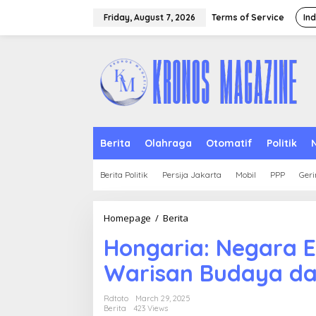
Skip
to
Friday, August 7, 2026
Terms of Service
In
content
Berita
Olahraga
Otomatif
Politik
Berita Politik
Persija Jakarta
Mobil
PPP
Geri
Hongaria:
Homepage
/
Berita
Negara
Hongaria: Negara 
Eropa
Tengah
Warisan Budaya d
dengan
Warisan
Budaya
Rdtoto
March 29, 2025
dan
Berita
423 Views