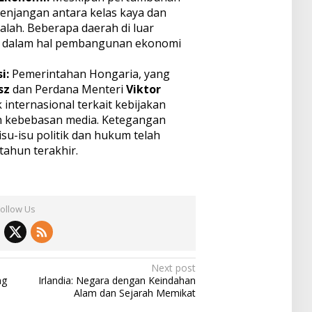
enjangan antara kelas kaya dan
alah. Beberapa daerah di luar
al dalam hal pembangunan ekonomi
i:
Pemerintahan Hongaria, yang
sz
dan Perdana Menteri
Viktor
k internasional terkait kebijakan
n kebebasan media. Ketegangan
isu-isu politik dan hukum telah
ahun terakhir.
Follow Us
Next post
ng
Irlandia: Negara dengan Keindahan
Alam dan Sejarah Memikat