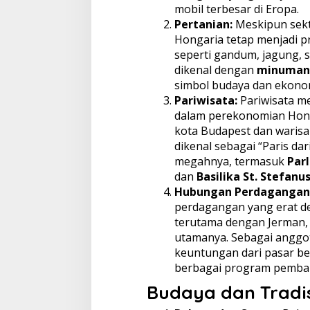
mobil terbesar di Eropa.
Pertanian:
Meskipun sekto
Hongaria tetap menjadi 
seperti gandum, jagung, s
dikenal dengan
minuman 
simbol budaya dan ekono
Pariwisata:
Pariwisata me
dalam perekonomian Hong
kota Budapest dan warisa
dikenal sebagai “Paris da
megahnya, termasuk
Par
dan
Basilika St. Stefanu
Hubungan Perdagangan
perdagangan yang erat d
terutama dengan Jerman,
utamanya. Sebagai anggo
keuntungan dari pasar be
berbagai program pembang
Budaya dan Tradi