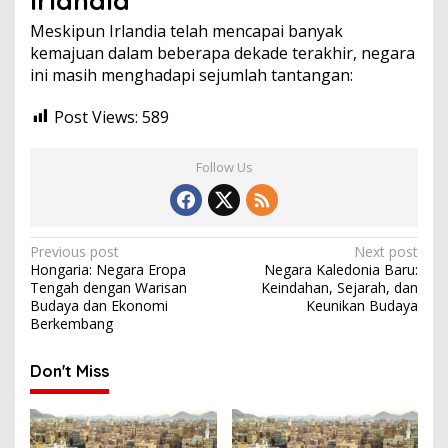
Irlandia
Meskipun Irlandia telah mencapai banyak
kemajuan dalam beberapa dekade terakhir, negara
ini masih menghadapi sejumlah tantangan:
Post Views:
589
Follow Us
Post
Previous post
Next post
Hongaria: Negara Eropa
Negara Kaledonia Baru:
navigation
Tengah dengan Warisan
Keindahan, Sejarah, dan
Budaya dan Ekonomi
Keunikan Budaya
Berkembang
Don't Miss