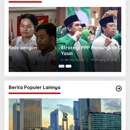
Strategi PPP Menangkan Duet Ganjar dan Gus
Yasin
In Berita, Politik
|
February 19, 2018
Berita Populer Lainnya