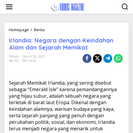
Skip
to
content
Irlandia:
Homepage
/
Berita
Negara
Irlandia: Negara dengan Keindahan
dengan
Keindahan
Alam dan Sejarah Memikat
Alam
dan
Rdtoto
March 30, 2025
Berita
589 Views
Sejarah
Memikat
Sejarah Memikat Irlandia, yang sering disebut
sebagai “Emerald Isle” karena pemandangannya
yang hijau subur, adalah sebuah negara yang
terletak di barat laut Eropa. Dikenal dengan
keindahan alamnya, warisan budaya yang kaya,
serta sejarah panjang yang penuh dengan
perubahan politik, sosial, dan ekonomi, Irlandia
terus menjadi negara yang menarik untuk