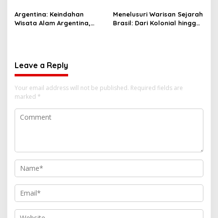
Argentina: Keindahan
Menelusuri Warisan Sejarah
Wisata Alam Argentina,
Brasil: Dari Kolonial hingga
Budaya, dan Sejarah yang
Kemerdekaan
Menakjubkan
Leave a Reply
Your email address will not be published.
Required fields are
marked
*