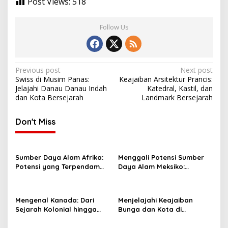
Post Views:
518
Follow Us
Post
Previous post
Next post
Swiss di Musim Panas:
Keajaiban Arsitektur Prancis:
navigation
Jelajahi Danau Danau Indah
Katedral, Kastil, dan
dan Kota Bersejarah
Landmark Bersejarah
Don't Miss
Sumber Daya Alam Afrika:
Menggali Potensi Sumber
Potensi yang Terpendam
Daya Alam Meksiko:
dan Tantangan
Peluang dan Tantangan
Pengelolaannya
Mengenal Kanada: Dari
Menjelajahi Keajaiban
Sejarah Kolonial hingga
Bunga dan Kota di
Negara Modern yang
Belanda: Dari Keukenhof
Inovatif
hingga Amsterdam