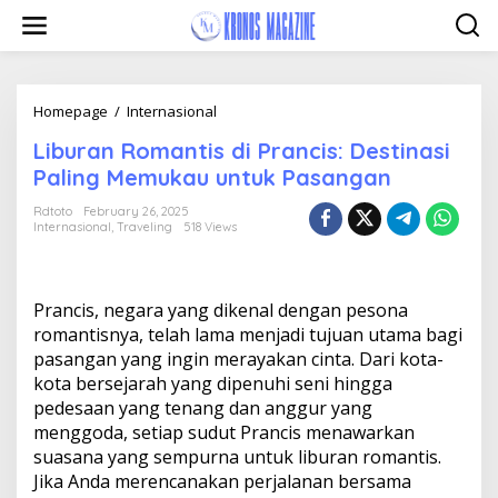
Skip
to
content
Liburan
Homepage
/
Internasional
Romantis
Liburan Romantis di Prancis: Destinasi
di
Prancis:
Paling Memukau untuk Pasangan
Destinasi
Paling
Rdtoto
February 26, 2025
Internasional
,
Traveling
518 Views
Memukau
untuk
Pasangan
Prancis, negara yang dikenal dengan pesona
romantisnya, telah lama menjadi tujuan utama bagi
pasangan yang ingin merayakan cinta. Dari kota-
kota bersejarah yang dipenuhi seni hingga
pedesaan yang tenang dan anggur yang
menggoda, setiap sudut Prancis menawarkan
suasana yang sempurna untuk liburan romantis.
Jika Anda merencanakan perjalanan bersama