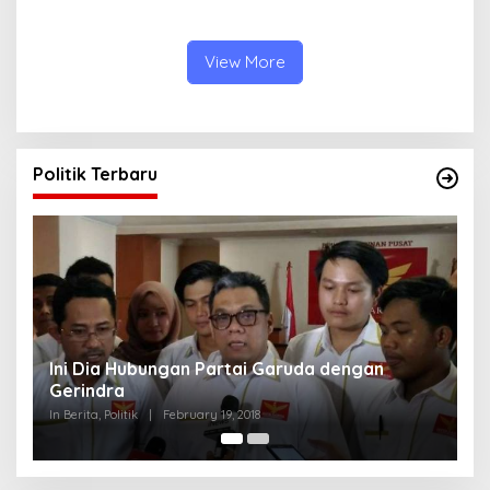
Budaya, dan Sejarah yang
Kemerdekaan
Menakjubkan
View More
Politik Terbaru
Strategi PPP Menangkan Duet Ganjar dan Gus
Yasin
In Berita, Politik
|
February 19, 2018