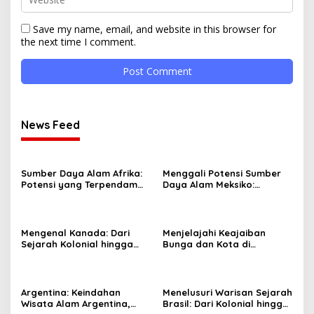
Save my name, email, and website in this browser for
the next time I comment.
News Feed
Sumber Daya Alam Afrika:
Menggali Potensi Sumber
Potensi yang Terpendam
Daya Alam Meksiko:
dan Tantangan
Peluang dan Tantangan
Pengelolaannya
Mengenal Kanada: Dari
Menjelajahi Keajaiban
Sejarah Kolonial hingga
Bunga dan Kota di
Negara Modern yang
Belanda: Dari Keukenhof
Inovatif
hingga Amsterdam
Argentina: Keindahan
Menelusuri Warisan Sejarah
Wisata Alam Argentina,
Brasil: Dari Kolonial hingga