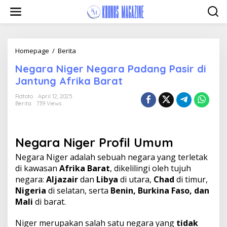
Skip
to
content
Negara
Homepage
/
Berita
Niger
Negara Niger Negara Padang Pasir di
Negara
Padang
Jantung Afrika Barat
Pasir
di
Rdtoto
April 12, 2025
Berita
739 Views
Jantung
Afrika
Barat
Negara Niger
Profil Umum
Negara Niger adalah sebuah negara yang terletak
di kawasan
Afrika Barat
, dikelilingi oleh tujuh
negara:
Aljazair
dan
Libya
di utara,
Chad
di timur,
Nigeria
di selatan, serta
Benin, Burkina Faso, dan
Mali
di barat.
Niger merupakan salah satu negara yang
tidak