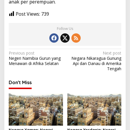
anak per perempuan.
Post Views:
739
Follow Us
Post
Previous post
Next post
Negeri Namibia Gurun yang
Negara Nikaragua Gunung
navigation
Menawan di Afrika Selatan
Api dan Danau di Amerika
Tengah
Don't Miss
Negara Yaman: Negeri
Negara Yordania: Negeri