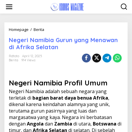
Skip
to
content
Negeri
Homepage
/
Berita
Namibia
Negeri Namibia Gurun yang Menawan
Gurun
yang
di Afrika Selatan
Menawan
di
Rdtoto
April 12, 2025
Berita
914 Views
Afrika
Selatan
Negeri Namibia
Profil Umum
Negeri Namibia adalah sebuah negara yang
terletak di
bagian barat daya benua Afrika
,
dikenal karena keindahan alamnya yang unik,
terutama gurun pasirnya yang luas dan
margasatwa yang kaya. Negara ini berbatasan
dengan
Angola
dan
Zambia
di utara,
Botswana
di
timur, dan
Afrika Selatan
di selatan. Di sebelah