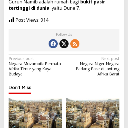
Gurun Namib adalah rumah bagi
bukit pasir
tertinggi di dunia
, yaitu Dune 7.
Post Views:
914
Follow Us
Post
Previous post
Next post
Negara Mozambik: Permata
Negara Niger Negara
navigation
Afrika Timur yang Kaya
Padang Pasir di Jantung
Budaya
Afrika Barat
Don't Miss