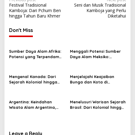
Post
Festival Tradisional
Seni dan Musik Tradisional
navigation
Kamboja: Dari Pchum Ben
Kamboja yang Perlu
hingga Tahun Baru Khmer
Diketahui
Don't Miss
Sumber Daya Alam Afrika:
Menggali Potensi Sumber
Potensi yang Terpendam
Daya Alam Meksiko:
dan Tantangan
Peluang dan Tantangan
Pengelolaannya
Mengenal Kanada: Dari
Menjelajahi Keajaiban
Sejarah Kolonial hingga
Bunga dan Kota di
Negara Modern yang
Belanda: Dari Keukenhof
Inovatif
hingga Amsterdam
Argentina: Keindahan
Menelusuri Warisan Sejarah
Wisata Alam Argentina,
Brasil: Dari Kolonial hingga
Budaya, dan Sejarah yang
Kemerdekaan
Menakjubkan
Leave a Reply