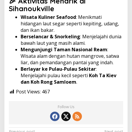
🎉 Aktivitas Menarik di
Sihanoukville
Wisata Kuliner Seafood
: Menikmati
hidangan laut segar seperti kepiting, udang,
dan ikan bakar.
Berselancar & Snorkeling
: Menjelajahi dunia
bawah laut yang masih alami.
Mengunjungi Taman Nasional Ream
:
Wisata alam dengan hutan mangrove, satwa
liar, dan pemandangan pantai yang indah.
Berlayar ke Pulau-Pulau Sekitar
:
Menjelajahi pulau kecil seperti
Koh Ta Kiev
dan Koh Rong Samloem
.
Post Views:
467
Follow Us
Previous post
Next post