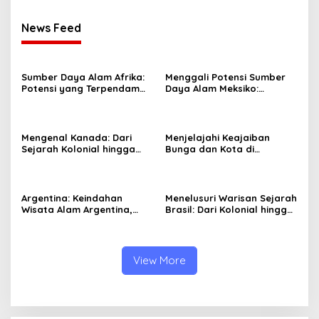
News Feed
Sumber Daya Alam Afrika:
Menggali Potensi Sumber
Potensi yang Terpendam
Daya Alam Meksiko:
dan Tantangan
Peluang dan Tantangan
Pengelolaannya
Mengenal Kanada: Dari
Menjelajahi Keajaiban
Sejarah Kolonial hingga
Bunga dan Kota di
Negara Modern yang
Belanda: Dari Keukenhof
Inovatif
hingga Amsterdam
Argentina: Keindahan
Menelusuri Warisan Sejarah
Wisata Alam Argentina,
Brasil: Dari Kolonial hingga
Budaya, dan Sejarah yang
Kemerdekaan
Menakjubkan
View More