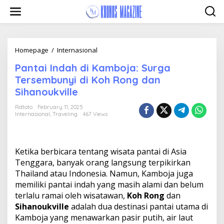
Skip
to
content
Pantai
Homepage
/
Internasional
Indah
Pantai Indah di Kamboja: Surga
di
Kamboja:
Tersembunyi di Koh Rong dan
Surga
Sihanoukville
Tersembunyi
di
Rdtoto
February 11, 2025
Koh
Internasional
,
Traveling
467 Views
Rong
dan
Sihanoukville
Ketika berbicara tentang wisata pantai di Asia
Tenggara, banyak orang langsung terpikirkan
Thailand atau Indonesia. Namun, Kamboja juga
memiliki pantai indah yang masih alami dan belum
terlalu ramai oleh wisatawan,
Koh Rong
dan
Sihanoukville
adalah dua destinasi pantai utama di
Kamboja yang menawarkan pasir putih, air laut