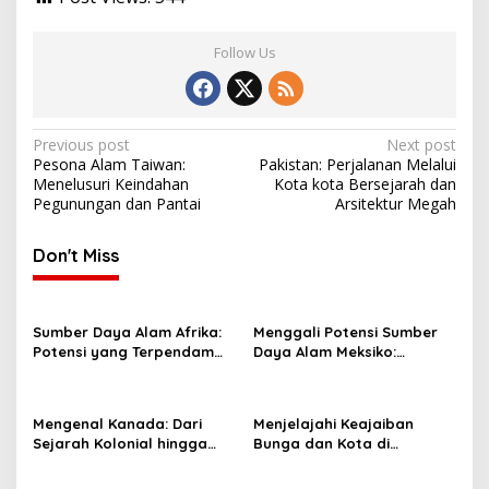
Follow Us
Post
Previous post
Next post
Pesona Alam Taiwan:
Pakistan: Perjalanan Melalui
navigation
Menelusuri Keindahan
Kota kota Bersejarah dan
Pegunungan dan Pantai
Arsitektur Megah
Don't Miss
Sumber Daya Alam Afrika:
Menggali Potensi Sumber
Potensi yang Terpendam
Daya Alam Meksiko:
dan Tantangan
Peluang dan Tantangan
Pengelolaannya
Mengenal Kanada: Dari
Menjelajahi Keajaiban
Sejarah Kolonial hingga
Bunga dan Kota di
Negara Modern yang
Belanda: Dari Keukenhof
Inovatif
hingga Amsterdam