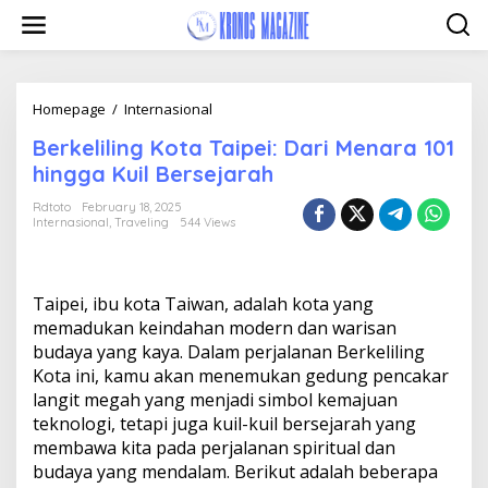
Skip
to
content
Berkeliling
Homepage
/
Internasional
Kota
Berkeliling Kota Taipei: Dari Menara 101
Taipei:
Dari
hingga Kuil Bersejarah
Menara
101
Rdtoto
February 18, 2025
Internasional
,
Traveling
544 Views
hingga
Kuil
Bersejarah
Taipei, ibu kota Taiwan, adalah kota yang
memadukan keindahan modern dan warisan
budaya yang kaya. Dalam perjalanan Berkeliling
Kota ini, kamu akan menemukan gedung pencakar
langit megah yang menjadi simbol kemajuan
teknologi, tetapi juga kuil-kuil bersejarah yang
membawa kita pada perjalanan spiritual dan
budaya yang mendalam. Berikut adalah beberapa