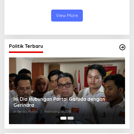
Menakjubkan
View More
Politik Terbaru
Strategi PPP Menangkan Duet Ganjar dan Gus
Yasin
In Berita, Politik
|
February 19, 2018