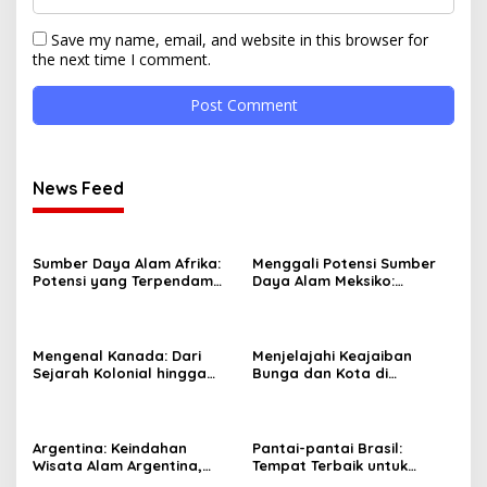
Save my name, email, and website in this browser for
the next time I comment.
News Feed
Sumber Daya Alam Afrika:
Menggali Potensi Sumber
Potensi yang Terpendam
Daya Alam Meksiko:
dan Tantangan
Peluang dan Tantangan
Pengelolaannya
Mengenal Kanada: Dari
Menjelajahi Keajaiban
Sejarah Kolonial hingga
Bunga dan Kota di
Negara Modern yang
Belanda: Dari Keukenhof
Inovatif
hingga Amsterdam
Argentina: Keindahan
Pantai-pantai Brasil:
Wisata Alam Argentina,
Tempat Terbaik untuk
Budaya, dan Sejarah yang
Menikmati Surya Tropis