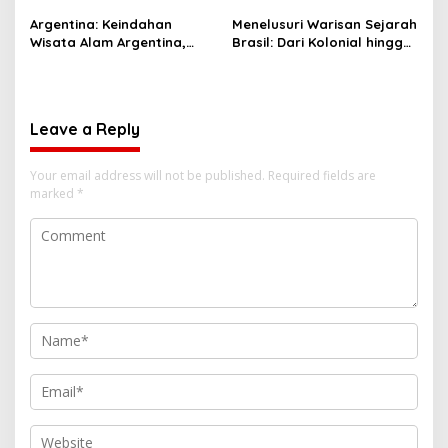
Argentina: Keindahan
Menelusuri Warisan Sejarah
Wisata Alam Argentina,
Brasil: Dari Kolonial hingga
Budaya, dan Sejarah yang
Kemerdekaan
Menakjubkan
Leave a Reply
Your email address will not be published.
Required fields are
marked
*